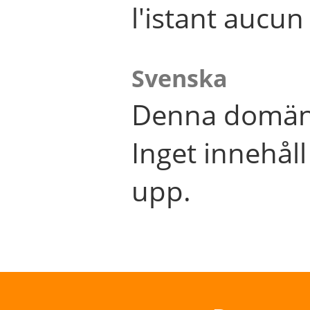
l'istant aucu
Svenska
Denna domän 
Inget innehål
upp.